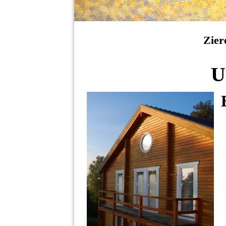
Zier
U