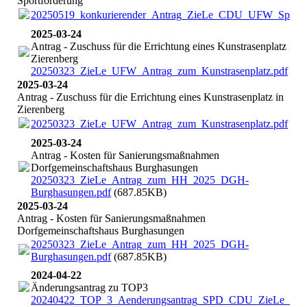
Sportförderung
20250519_konkurierender_Antrag_ZieLe_CDU_UFW_Sportfo
2025-03-24
Antrag - Zuschuss für die Errichtung eines Kunstrasenplatz in
Zierenberg
20250323_ZieLe_UFW_Antrag_zum_Kunstrasenplatz.pdf
(67
2025-03-24
Antrag - Zuschuss für die Errichtung eines Kunstrasenplatz in
Zierenberg
20250323_ZieLe_UFW_Antrag_zum_Kunstrasenplatz.pdf
(67
2025-03-24
Antrag - Kosten für Sanierungsmaßnahmen
Dorfgemeinschaftshaus Burghasungen
20250323_ZieLe_Antrag_zum_HH_2025_DGH-
Burghasungen.pdf
(687.85KB)
2025-03-24
Antrag - Kosten für Sanierungsmaßnahmen
Dorfgemeinschaftshaus Burghasungen
20250323_ZieLe_Antrag_zum_HH_2025_DGH-
Burghasungen.pdf
(687.85KB)
2024-04-22
Änderungsantrag zu TOP3
20240422_TOP_3_Aenderungsantrag_SPD_CDU_ZieLe_UF