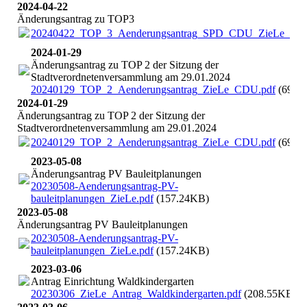
2024-04-22
Änderungsantrag zu TOP3
20240422_TOP_3_Aenderungsantrag_SPD_CDU_ZieLe_UF
2024-01-29
Änderungsantrag zu TOP 2 der Sitzung der
Stadtverordnetenversammlung am 29.01.2024
20240129_TOP_2_Aenderungsantrag_ZieLe_CDU.pdf
(69.7
2024-01-29
Änderungsantrag zu TOP 2 der Sitzung der
Stadtverordnetenversammlung am 29.01.2024
20240129_TOP_2_Aenderungsantrag_ZieLe_CDU.pdf
(69.7
2023-05-08
Änderungsantrag PV Bauleitplanungen
20230508-Aenderungsantrag-PV-
bauleitplanungen_ZieLe.pdf
(157.24KB)
2023-05-08
Änderungsantrag PV Bauleitplanungen
20230508-Aenderungsantrag-PV-
bauleitplanungen_ZieLe.pdf
(157.24KB)
2023-03-06
Antrag Einrichtung Waldkindergarten
20230306_ZieLe_Antrag_Waldkindergarten.pdf
(208.55KB)